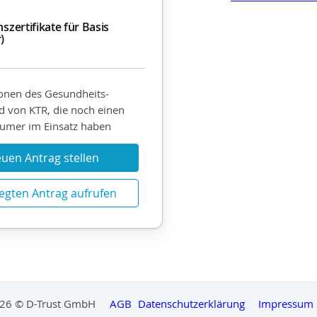
nszertifikate für Basis
)
onen des Gesundheits­
 von KTR, die noch einen
umer im Einsatz haben
uen Antrag stellen
egten Antrag aufrufen
26 © D-Trust GmbH
AGB
Datenschutzerklärung
Impressum