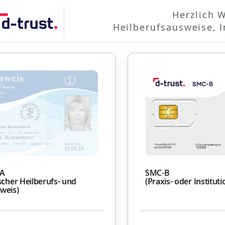
Herzlich 
Heilberufsausweise, In
BA
SMC-B
scher Heilberufs- und
(Praxis- oder Institut
weis)