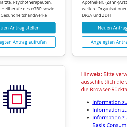
närzte, Psychotherapeuten,
Apotheken, (Zahn-)Arz
 Heilberufe des eGBR sowie
weitere Organisatione
r Gesundheitshandwerke
DiGA und ZDH
uen Antrag stellen
Neuen Antrag 
egten Antrag aufrufen
Angelegten Antr
Hinweis:
Bitte verw
ausschließlich die
die Browser-Rückta
Information z
Information z
Information z
Basis Consum