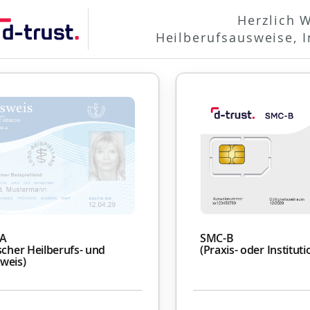
Herzlich 
Heilberufsausweise, In
BA
SMC-B
scher Heilberufs- und
(Praxis- oder Institut
weis)