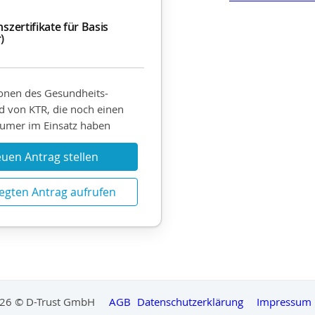
nszertifikate für Basis
)
onen des Gesundheits­
 von KTR, die noch einen
umer im Einsatz haben
uen Antrag stellen
egten Antrag aufrufen
26 © D-Trust GmbH
AGB
Datenschutzerklärung
Impressum