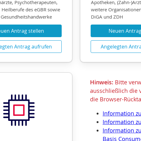
närzte, Psychotherapeuten,
Apotheken, (Zahn-)Arz
 Heilberufe des eGBR sowie
weitere Organisatione
r Gesundheitshandwerke
DiGA und ZDH
uen Antrag stellen
Neuen Antrag 
egten Antrag aufrufen
Angelegten Antr
Hinweis:
Bitte verw
ausschließlich die
die Browser-Rückta
Information z
Information z
Information z
Basis Consum